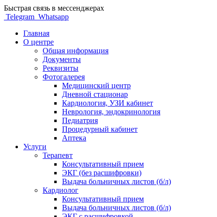
Быстрая связь в мессенджерах
Telegram
Whatsapp
Главная
О центре
Общая информация
Документы
Реквизиты
Фотогалерея
Медицинский центр
Дневной стационар
Кардиология, УЗИ кабинет
Неврология, эндокринология
Педиатрия
Процедурный кабинет
Аптека
Услуги
Терапевт
Консультативный прием
ЭКГ (без расшифровки)
Выдача больничных листов (б/л)
Кардиолог
Консультативный прием
Выдача больничных листов (б/л)
ЭКГ с расшифровкой